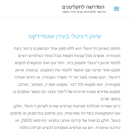
המדרשה לתקליטנים
בית ספר לתקליטנים, קורסי יצירה והפקה
שיווק דיגיטלי בעידן אוטודידקטי
תחום השיווק הדיגיטלי הוא ללא ספק אחד הנחשקים ביותר בעת
הנוכחית. אנשים מכל קצוות הקשת ובכל טווחי הגילאים רוצים
ללמוד שיווק דיגיטלי ולעסוק בזה, ויחד עם זאת מתקשים למצוא
מקום אחד מרוכז שבו אפשר ללמוד את המקצוע. ובאמת, שיווק
דיגיטלי, הגם שאינו מוכר על ידי משרד העבודה, או דורש תעודה
מקצועית, הוא מקצוע לכל דבר. מקצוע מעניין, מאתגר, מורכב,
מקצוע שדורש שעות ארוכות של לימוד עצמי גם כאשר עוסקים בו
במשך שנים.
כיום עשרות מכללות מציעות קורסים שונים לשיווק דיגיטלי, חלקן
עם התמקצעות במדיות מסוימות, כגון פרסום בפייסבוק או פרסום
בגוגל, חלקן בנישות של קידום אורגני במנועי החיפוש (SEO), או
כתיבה שיווקית, ויש גם קורסים שמנסים להציע חבילה כוללת