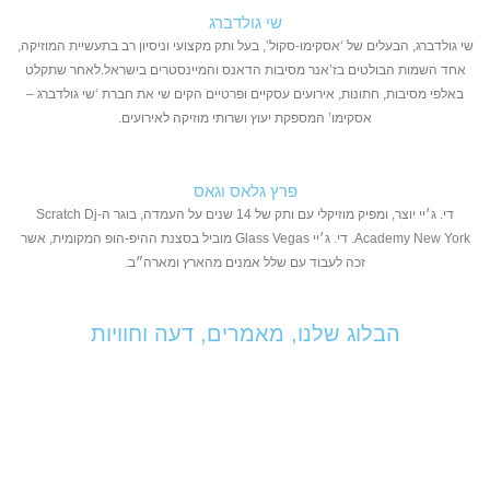
שי גולדברג
שי גולדברג, הבעלים של ‘אסקימו-סקול’, בעל ותק מקצועי וניסיון רב בתעשיית המוזיקה,
אחד השמות הבולטים בז’אנר מסיבות הדאנס והמיינסטרים בישראל.לאחר שתקלט
באלפי מסיבות, חתונות, אירועים עסקיים ופרטיים הקים שי את חברת ‘שי גולדברג –
אסקימו’ המספקת יעוץ ושרותי מוזיקה לאירועים.
פרץ גלאס וגאס
די. ג׳יי יוצר, ומפיק מוזיקלי עם ותק של 14 שנים על העמדה, בוגר ה-Scratch Dj
Academy New York. די. ג׳יי Glass Vegas מוביל בסצנת ההיפ-הופ המקומית, אשר
זכה לעבוד עם שלל אמנים מהארץ ומארה״ב.
הבלוג שלנו, מאמרים, דעה וחוויות