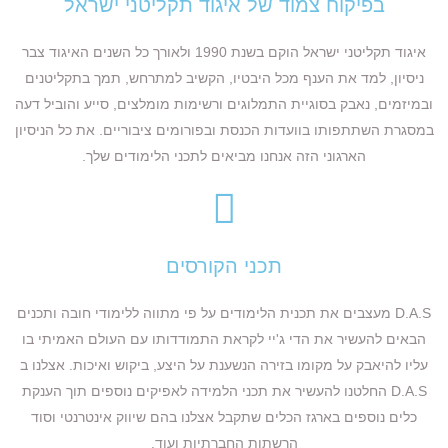
בפיקוח צמוד של איגוד תקליטני ישראל
איגוד תקליטני ישראל הוקם בשנת 1990 ולאורך כל השנים האיגוד צבר
ניסיון, למד את הענף מכל היבטיו, הקשיב למתרחש, תמך בתקליטנים
ובמיזמים, נאבק בסוגיית התמלוגים ורשימות מומלצים, סייע והוביל דעה
במסגרת השתתפותו בוועדות הכנסת ובפורומים ציבוריים. את כל הניסיון
הארגוני הזה אנחנו מביאים לתכני הלימודים שלך.
תכני הקורסים
D.A.S מעצבים את תכנית הלימודים על פי מתווה ללימודי חובה ותכנים
הבאים להעשיר את הדי ג'יי לקראת התמודדותו עם העולם האמיתי בו
עליו להיאבק על מקומו בזירה הנשענת על היצע, ביקוש ואיכות. אצלנו ב
D.A.S החלטנו להעשיר את תכני הלמידה לאפיקים נוספים תוך הענקת
כלים נוספים בארגז הכלים שתקבל אצלנו בהם שיווק אינטרנטי וסוד
הרשתות החברתיות ועוד.