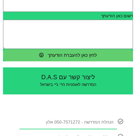
רשום כאן הודעתך
לחץ כאן להעברת הודעתך
ליצור קשר עם D.A.S
המדרשה לאומניות הדי ג'יי בישראל
הנהלת המדרשה - 050-7571272 אלון