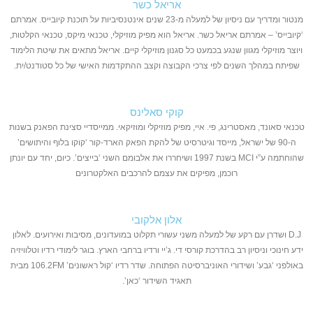
אריאל כשר
מנטור ומדריך עם ניסיון של למעלה מ-23 שנים אינטנסיביות על תוכנת קיובייס. אמרתם
‘קיובייס’ – אמרתם אריאל כשר. אריאל הוא מפיק מוזיקלי, טכנאי מיקס, טכנאי הקלטות,
ויוצר מוזיקלי מגוון שנגע בכמעט כל סגנון מוזיקלי קיים. אריאל מתאים את שיטת הלימוד
שפיתח במהלך השנים לפי צרכי הקבוצה וקצב ההתקדמות האישי של כל סטודנט/ית.
קוקי סאלינס
טכנאי סאונד, מאסטרינג, פי. איי, מפיק מוזיקלי ומוזיקאי. ממייסדיי סצינת הפאנק בשנות
ה-90 של ישראל, מייסד וגיטרסיט של להקת הפאק הארד-קור ‘קוקו בלוף והיתושים’
שהוחתמה ע”י MCI בשנת 1997 ושיחררו את אלבומם השני ‘בייצים’. כיום, יחד עם יונתן
רוכמן, מפיקים את עצמם להרכבים האלקטרונים
אלון אלקובי
D.J ושדרן עם רקע של למעלה משני עשורי תקלוט במועדונים, מסיבות ואירועים. לאלון
ידע חינוכי וניסיון רב בהדרכת קורסי די. ג’יי ורדיו ברחבי הארץ. בוגר לימודי רדיו וטלוויזיה
באולפני ‘גבע’ ושידורי האוניברסיטה הפתוחה. שדר רדיו ‘קול ראשונים’ 106.2FM מבית
תאגיד השידור ‘כאן’.