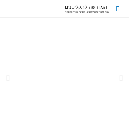
המדרשה לתקליטנים
בית ספר לתקליטנים, קורסי יצירה והפקה
D.A.S- Djs Art
School
המדרשה לאומנויות
הדי ג'יי בישראל